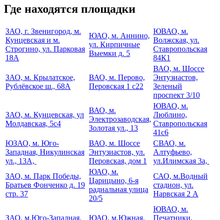
Где находятся площадки
ЗАО, г. Звенигород, м.
ЮВАО, м.
ЮАО, м. Аннино,
Кунцевская и м.
Волжская, ул.
ул. Кирпичные
Строгино, ул. Парковая
Ставропольская
Выемки д. 5
18А
84К1
ВАО, м. Шоссе
ЗАО, м. Крылатское,
ВАО, м. Перово,
Энтузиастов,
Рублёвское ш., 68А
Перовская 1 с22
Зеленый
проспект 3/10
ЮВАО, м.
ВАО, м.
ЗАО, м. Кунцевская, ул
Люблино,
Электрозаводская,
Молдавская, 5с4
Ставропольская
Золотая ул., 13
41с6
ЮЗАО, м. Юго-
ВАО, м. Шоссе
СВАО, м.
Западная, Никулинская
Энтузиастов, ул.
Алтуфьево,
ул., 13А,
Перовская, дом 1
ул.Илимская 3а,
ЮАО, м.
ЗАО, м. Парк Победы,
САО, м.Водный
Царицыно, 6-я
Братьев Фонченко д. 19
стадион, ул.
радиальная улица
стр. 37
Нарвская 2 А
20/5
ЮВАО, м.
ЗАО, м.Юго-Западная,
ЮАО, м.Южная,
Печатники,